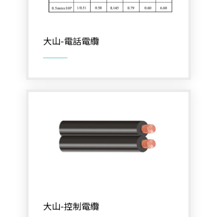
大山線材
太綸線材
大山-電話電纜
HDMI線材
VGA線材
光纖設備
耗材/手工具/接頭
支架/迴轉台/立柱
電視螢幕(工程寶)/壁掛架
門禁系統
對講機
大山-控制電纜