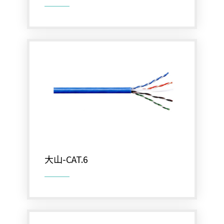
EDIMAX 訊舟
PSTEK 五角
ATEN
保全防盜
共同天線
電話總機
廣播音響
大山-CAT.6
車道系統
大哥大強波器
中央監控 
Fibaro 智能居家