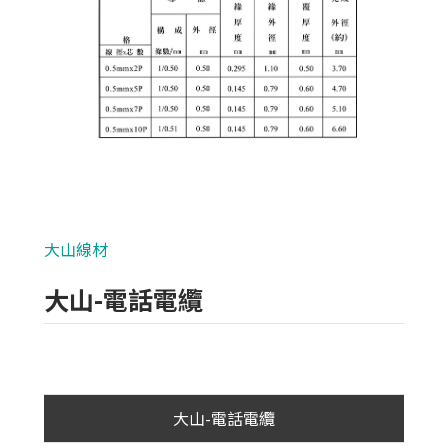
類比700條攝影機
AHD 720P
NVR(主機)
IPCAM(攝影機)
麥克風系列
大山線材
各式線材
大山-電話電纜
網路+電源線材
大同線材
華新麗華線材
大山-電話電纜
太平洋線材