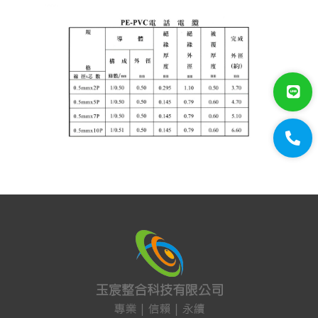
大山線材
太綸線材
HDMI線材
VGA線材
光纖設備
耗材/手工具/接頭
支架/迴轉台/立柱
電視螢幕(工程寶)/壁掛架
門禁系統
對講機