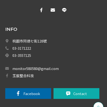
EDIMAX 訊舟
PSTEK 五角
ATEN
INFO
保全防盜
桃園市同德七街128號
共同天線
03-3171222
電話總機
03-3557125
廣播音響
monitor580580@gmail.com
玉宸整合科技
車道系統
大哥大強波器
Facebook 
Contact
中央監控 
Fibaro 智能居家