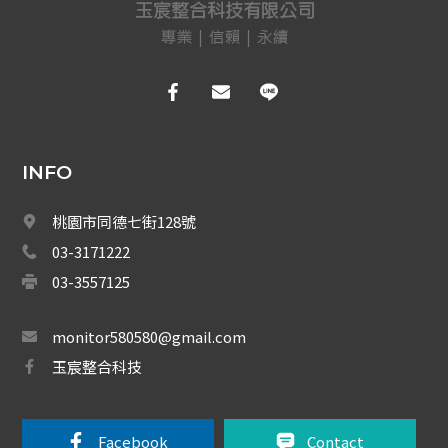
NVR(主機)
IPCAM(攝影機)
麥克風系列
各式線材
INFO
光纖設備
桃園市同德七街128號
耗材/手工具/接頭
03-3171222
03-3557125
支架/迴轉台/立柱
電視螢幕(工程寶)/壁掛架
monitor580580@gmail.com
玉宸整合科技
門禁系統
對講機
Facebook 
Contact