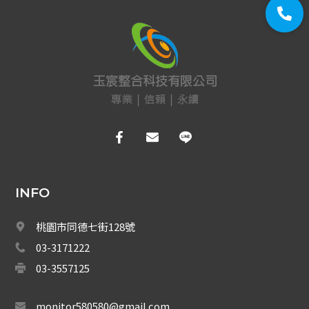
大山線材
太綸線材
HDMI線材
VGA線材
光纖設備
耗材/手工具/接頭
INFO
支架/迴轉台/立柱
桃園市同德七街128號
電視螢幕(工程寶)/壁掛架
03-3171222
門禁系統
03-3557125
對講機
monitor580580@gmail.com