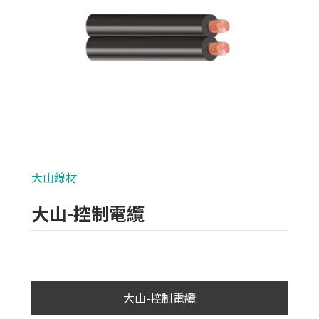
類比700條攝影機
AHD 720P
NVR(主機)
IPCAM(攝影機)
麥克風系列
大山線材
各式線材
大山-控制電纜
網路+電源線材
大同線材
華新麗華線材
大山-控制電纜
太平洋線材