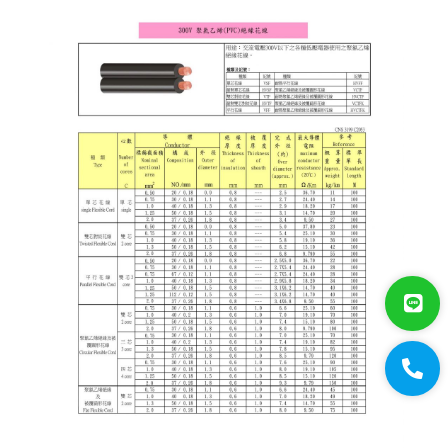
大山線材
太綸線材
HDMI線材
VGA線材
光纖設備
耗材/手工具/接頭
支架/迴轉台/立柱
電視螢幕(工程寶)/壁掛架
門禁系統
對講機