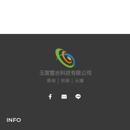
EDIMAX 訊舟
PSTEK 五角
ATEN
保全防盜
共同天線
電話總機
廣播音響
車道系統
大哥大強波器
中央監控 
INFO
Fibaro 智能居家