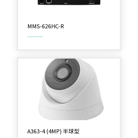
門禁系統
對講機
MMS-626HC-R
EDIMAX 訊舟
PSTEK 五角
ATEN
保全防盜
共同天線
電話總機
廣播音響
車道系統
A363-4 (4MP) 半球型