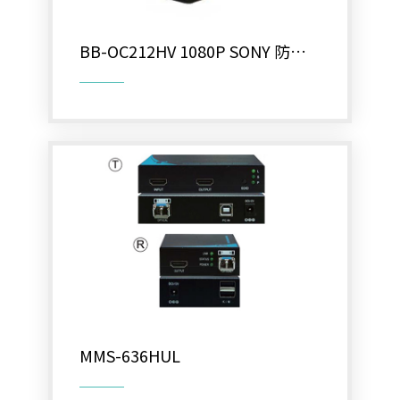
BB-OC212HV 1080P SONY 防護
罩型2.8-12
MMS-636HUL