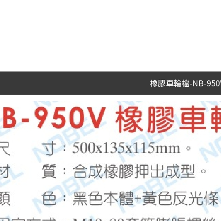
橡膠車輪檔-NB-950