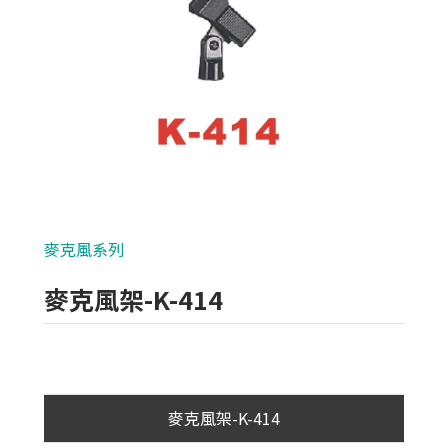
類比700條攝影機
AHD 720P
NVR(主機)
IPCAM(攝影機)
麥克風系列
麥克風系列
各式線材
麥克風架-K-414
光纖設備
耗材/手工具/接頭
支架/迴轉台/立柱
麥克風架-K-414
電視螢幕(工程寶)/壁掛架