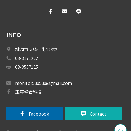
公共廣播
舞臺音響
IP廣播
INFO
揚聲器系列
桃園市同德七街128號
麥克風系列
03-3171222
03-3557125
播卡模組系列
手提系列
monitor580580@gmail.com
玉宸整合科技
周邊設備
車道系統
Facebook 
Contact
大哥大強波器
中央監控 