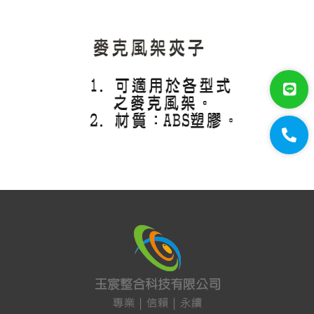
門禁系統
對講機
EDIMAX 訊舟
PSTEK 五角
ATEN
保全防盜
共同天線
電話總機
廣播音響
會議系統 