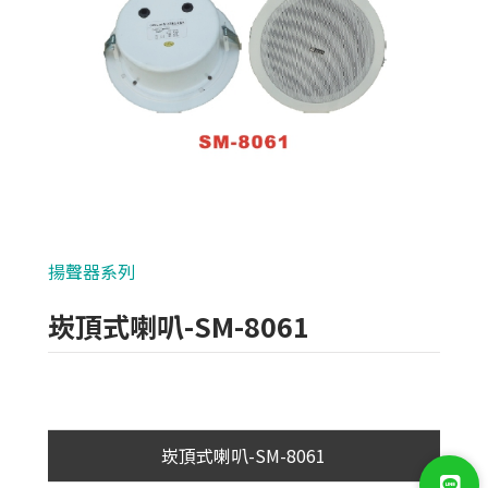
類比700條攝影機
AHD 720P
NVR(主機)
IPCAM(攝影機)
麥克風系列
揚聲器系列
各式線材
崁頂式喇叭-SM-8061
光纖設備
耗材/手工具/接頭
支架/迴轉台/立柱
崁頂式喇叭-SM-8061
電視螢幕(工程寶)/壁掛架