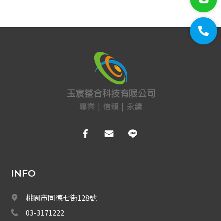
門禁系統
對講機
EDIMAX 訊舟
PSTEK 五角
ATEN
保全防盜
共同天線
電話總機
INFO
廣播音響
桃園市同德七街128號
會議系統 
03-3171222