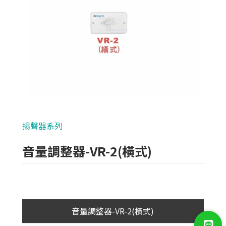
類比700條攝影機
AHD 720P
NVR(主機)
IPCAM(攝影機)
麥克風系列
揚聲器系列
各式線材
音量調整器-VR-2(橫式)
光纖設備
耗材/手工具/接頭
支架/迴轉台/立柱
音量調整器-VR-2(橫式)
電視螢幕(工程寶)/壁掛架