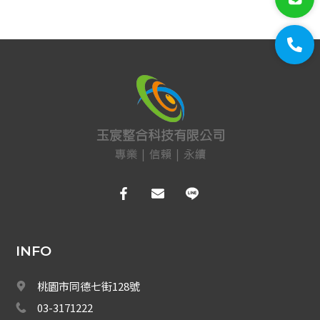
門禁系統
對講機
EDIMAX 訊舟
PSTEK 五角
ATEN
保全防盜
共同天線
電話總機
INFO
廣播音響
桃園市同德七街128號
會議系統 
03-3171222