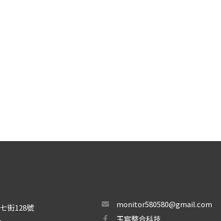
monitor580580@gmail.com
七街128號
玉宸整合科技