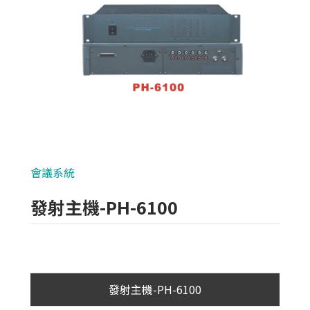
類比700條攝影機
AHD 720P
NVR(主機)
IPCAM(攝影機)
麥克風系列
會議系統 
各式線材
發射主機-PH-6100
光纖設備
耗材/手工具/接頭
支架/迴轉台/立柱
發射主機-PH-6100
電視螢幕(工程寶)/壁掛架