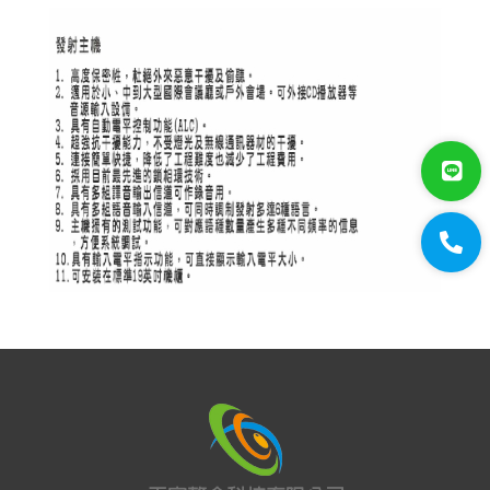
門禁系統
對講機
EDIMAX 訊舟
PSTEK 五角
ATEN
保全防盜
共同天線
電話總機
廣播音響
會議系統 