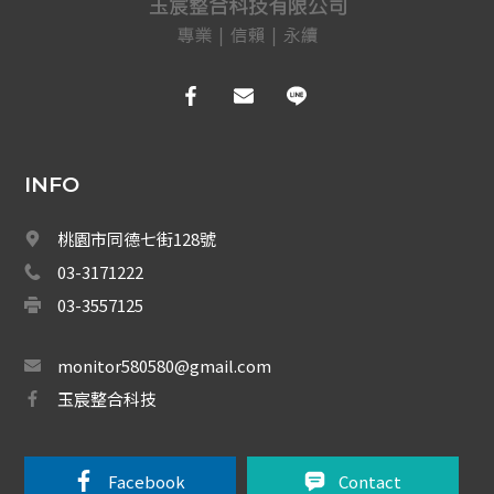
公共廣播
舞臺音響
IP廣播
揚聲器系列
INFO
麥克風系列
桃園市同德七街128號
播卡模組系列
03-3171222
手提系列
03-3557125
周邊設備
monitor580580@gmail.com
車道系統
玉宸整合科技
大哥大強波器
Facebook 
Contact
中央監控 