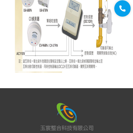
感應讀卡機/數字密碼開關
語音警告報知器
時間延遲設定控制器
警報喇叭
磁簧開關&鐵捲門感應器
玻璃破碎偵測器
拉力開關/電源供應器
震動感應器&電話遙控器
紅外線空間偵測器(PIR)
控制電鎖/緊急押扣開關
遙控開關