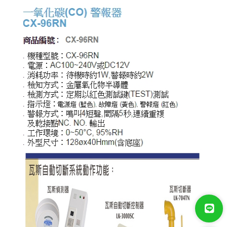
門禁系統
對講機
EDIMAX 訊舟
PSTEK 五角
ATEN
保全防盜
紅外線偵測器
GSM語音簡訊自動報警器
電話自動報警機
微電腦控制主機 