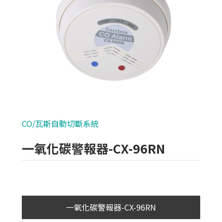
類比700條攝影機
AHD 720P
NVR(主機)
IPCAM(攝影機)
麥克風系列
CO/瓦斯自動切斷系統 
各式線材
一氧化碳警報器-CX-96RN
光纖設備
耗材/手工具/接頭
支架/迴轉台/立柱
一氧化碳警報器-CX-96RN
電視螢幕(工程寶)/壁掛架