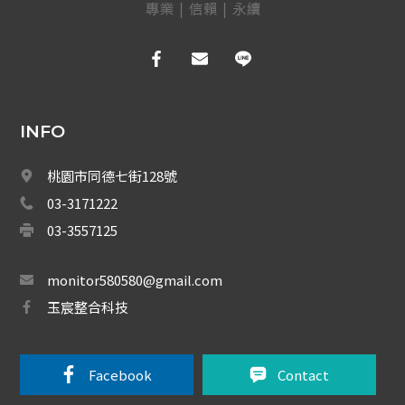
管理型滾碼遙控系統
長距離感應自動辨識系統
CO/瓦斯自動切斷系統 
INFO
煙霧/溫度警報器
桃園市同德七街128號
紅外線自動照明控制器
03-3171222
03-3557125
自動門紅外線感應器
自動門觸碰式無線開關
monitor580580@gmail.com
玉宸整合科技
數位輸出/輸入模組
電梯樓層/進出管制控制器
Facebook 
Contact
共同天線