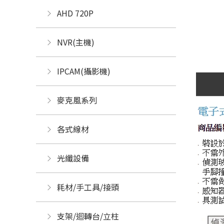
AHD 720P
NVR(主機)
IPCAM(攝影機)
麥克風系列
各式線材
光纖設備
耗材/手工具/接頭
支架/迴轉台/立柱