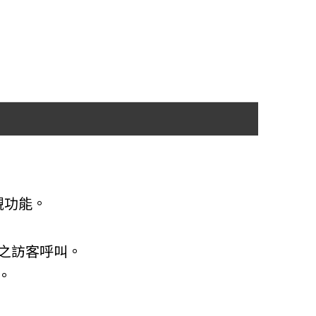
視功能。
門之訪客呼叫。
。