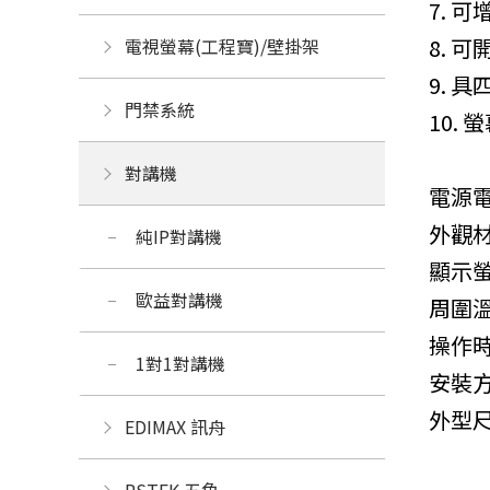
7.
8. 
電視螢幕(工程寶)/壁掛架
9. 
門禁系統
10.
對講機
電源
外觀
純IP對講機
顯示
歐益對講機
周圍
操作
1對1對講機
安裝
外型
EDIMAX 訊舟