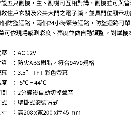
 可增設五只副機，主、副機可互相對講，副機並可與
可開啟住戶玄關及公共大門之電子鎖，並具門位顯示功
具四個防盜迴路，兩個24小時緊急迴路，防盜迴路可
 螢幕可依現場感測彩度、亮度並做自動調整 ，對講
電壓
：AC 12V
材質
：防火ABS樹脂，符合94V0規格
螢幕
：3.5” TFT 彩色螢幕
溫度
：-5℃ ~ 44℃
時間
：2分鐘後自動切掉聲音
方式
：壁掛式安裝方式
尺寸
：高208 x寬200 x厚45 mm