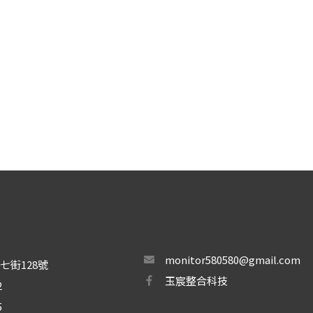
monitor580580@gmail.com
七街128號
玉宸整合科技
2
5