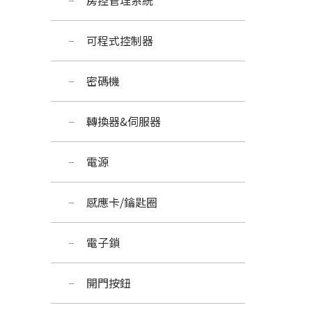
房控管理系統
可程式控制器
密碼機
轉換器&伺服器
電源
感應卡/鑰匙圈
電子鎖
開門按鈕