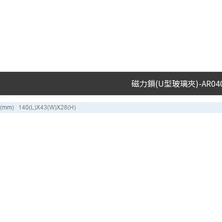
磁力鎖(U型玻璃夾)-AR040