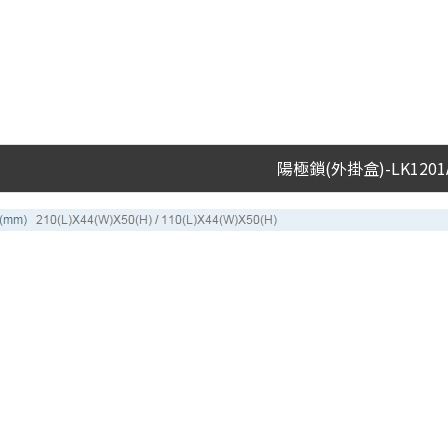
陽極鎖(外掛盒)-LK1201