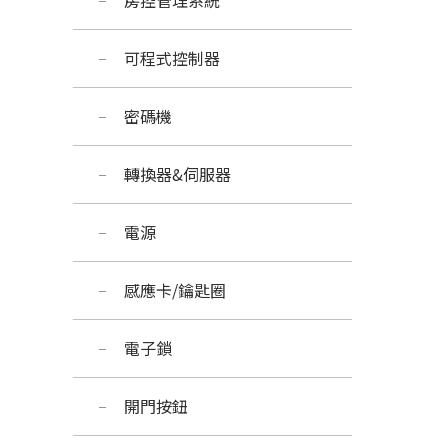
房控管理系統
可程式控制器
密碼機
轉換器&伺服器
電源
感應卡/鑰匙圈
電子鎖
開門按鈕