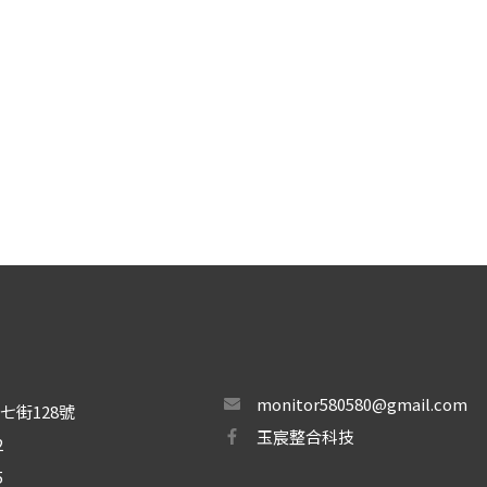
monitor580580@gmail.com
七街128號
玉宸整合科技
2
5