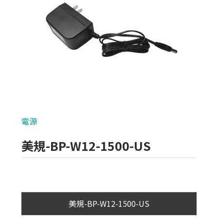
類比700條攝影機
AHD 720P
NVR(主機)
IPCAM(攝影機)
麥克風系列
電源
各式線材
美規-BP-W12-1500-US
光纖設備
耗材/手工具/接頭
支架/迴轉台/立柱
美規-BP-W12-1500-US
電視螢幕(工程寶)/壁掛架