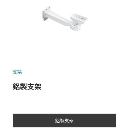
類比700條攝影機
AHD 720P
NVR(主機)
IPCAM(攝影機)
麥克風系列
支架
各式線材
鋁製支架
光纖設備
耗材/手工具/接頭
支架/迴轉台/立柱
鋁製支架
支架