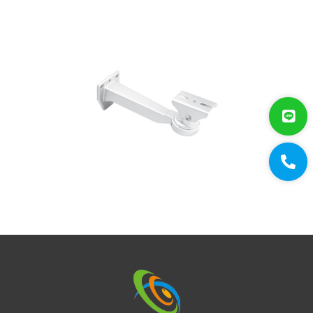
迴轉台
立柱
電視螢幕(工程寶)/壁掛架
門禁系統
對講機
EDIMAX 訊舟
PSTEK 五角
ATEN
保全防盜
共同天線