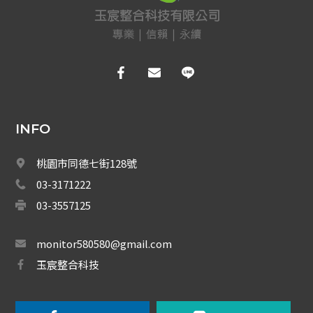
電話總機
廣播音響
車道系統
大哥大強波器
INFO
中央監控 
Fibaro 智能居家
桃園市同德七街128號
03-3171222
網路周邊
03-3557125
影音周邊
monitor580580@gmail.com
機櫃
玉宸整合科技
通信水電材料