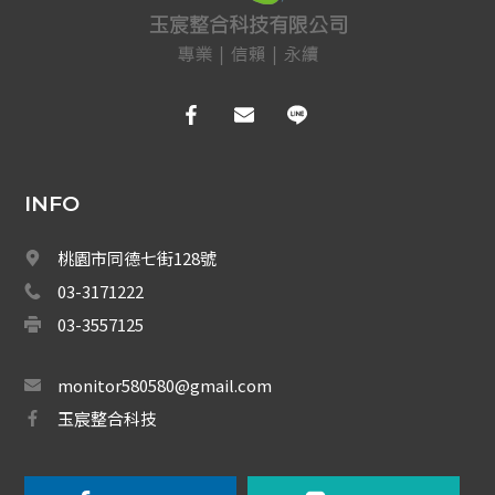
保全防盜
共同天線
電話總機
廣播音響
INFO
車道系統
大哥大強波器
桃園市同德七街128號
03-3171222
中央監控 
03-3557125
Fibaro 智能居家
monitor580580@gmail.com
網路周邊
玉宸整合科技
影音周邊
機櫃