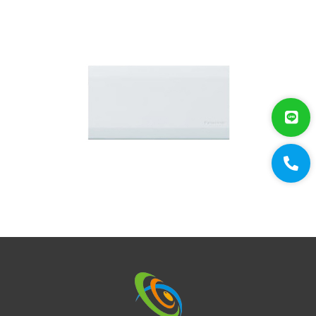
面板/蓋板/漏電盒
手工具
接頭
支架/迴轉台/立柱
電視螢幕(工程寶)/壁掛架
門禁系統
對講機
EDIMAX 訊舟
PSTEK 五角
ATEN