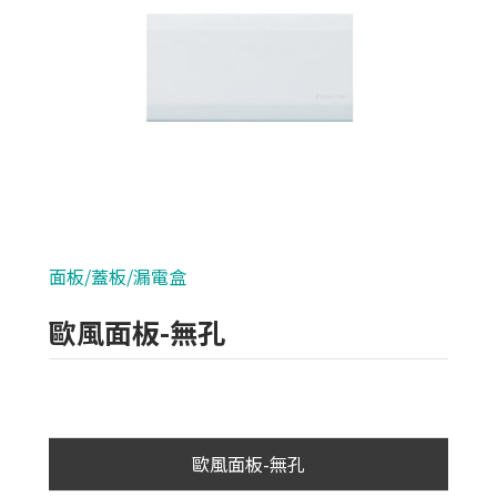
類比700條攝影機
AHD 720P
NVR(主機)
IPCAM(攝影機)
麥克風系列
面板/蓋板/漏電盒
各式線材
歐風面板-無孔
光纖設備
耗材/手工具/接頭
束帶/勾釘/壓條/配線槽
歐風面板-無孔
插頭/護套