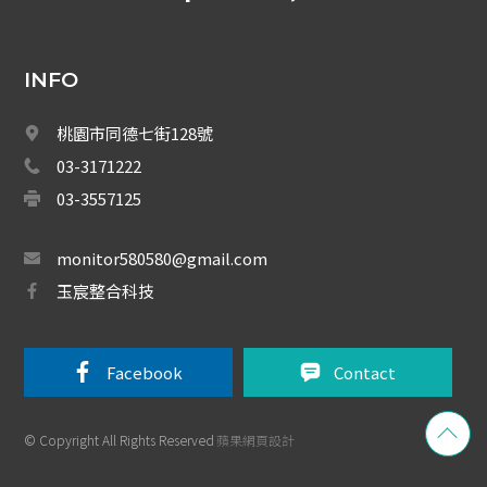
大哥大強波器
中央監控 
INFO
Fibaro 智能居家
桃園市同德七街128號
網路周邊
03-3171222
03-3557125
影音周邊
monitor580580@gmail.com
機櫃
玉宸整合科技
通信水電材料
Facebook 
Contact
© Copyright All Rights Reserved
蘋果網頁設計