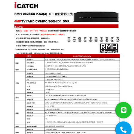
數位監控(攝影機)
類比700條攝影機
AHD 720P
NVR(主機)
IPCAM(攝影機)
麥克風系列
各式線材
光纖設備
耗材/手工具/接頭
支架/迴轉台/立柱
電視螢幕(工程寶)/壁掛架