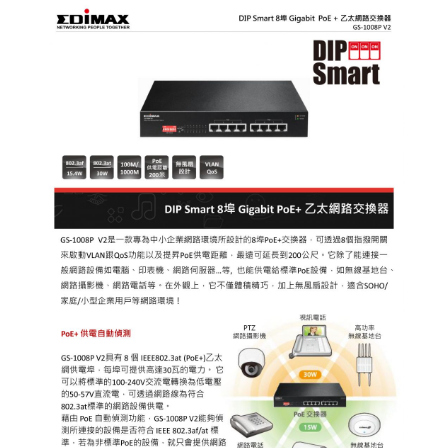
門禁系統
對講機
EDIMAX 訊舟
EDIMAX 訊舟
PSTEK 五角
ATEN
保全防盜
共同天線
電話總機
廣播音響