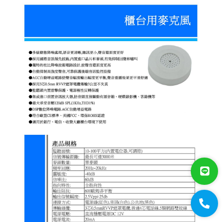
電視螢幕(工程寶)/壁掛架
門禁系統
對講機
EDIMAX 訊舟
PSTEK 五角
ATEN
保全防盜
共同天線
電話總機
廣播音響