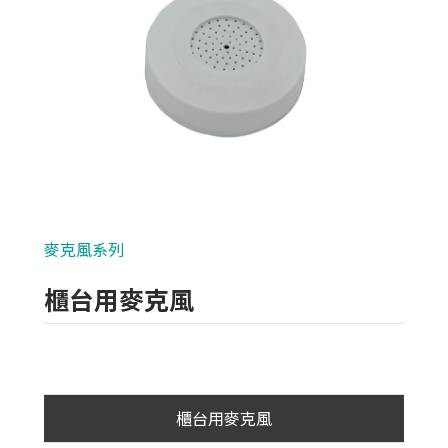
類比700條攝影機
AHD 720P
NVR(主機)
IPCAM(攝影機)
麥克風系列
麥克風系列
麥克風系列
櫃台用麥克風
各式線材
光纖設備
耗材/手工具/接頭
櫃台用麥克風
支架/迴轉台/立柱