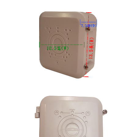
面板/蓋板/漏電盒
手工具
接頭
支架/迴轉台/立柱
電視螢幕(工程寶)/壁掛架
門禁系統
對講機
EDIMAX 訊舟
PSTEK 五角
ATEN