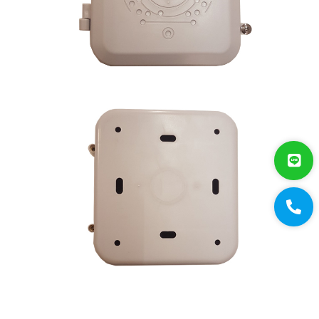
保全防盜
共同天線
電話總機
廣播音響
車道系統
大哥大強波器
中央監控 
Fibaro 智能居家
網路周邊
影音周邊
機櫃