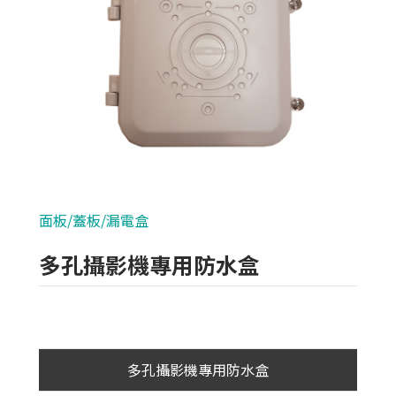
類比700條攝影機
AHD 720P
NVR(主機)
IPCAM(攝影機)
麥克風系列
面板/蓋板/漏電盒
各式線材
多孔攝影機專用防水盒
光纖設備
耗材/手工具/接頭
束帶/勾釘/壓條/配線槽
多孔攝影機專用防水盒
插頭/護套