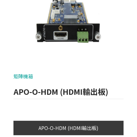
類比700條攝影機
AHD 720P
NVR(主機)
IPCAM(攝影機)
麥克風系列
矩陣機箱
各式線材
APO-O-HDM (HDMI輸出板)
光纖設備
耗材/手工具/接頭
支架/迴轉台/立柱
APO-O-HDM (HDMI輸出板)
電視螢幕(工程寶)/壁掛架