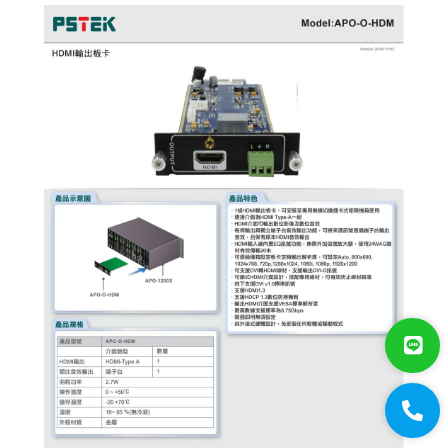
門禁系統
對講機
EDIMAX 訊舟
PSTEK 五角
VGA
HDMI
KVM
矩陣機箱
2乘2電視牆
ATEN