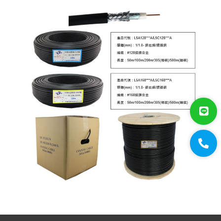
大山線材
太綸線材
HDMI線材
VGA線材
光纖設備
耗材/手工具/接頭
支架/迴轉台/立柱
電視螢幕(工程寶)/壁掛架
門禁系統
對講機