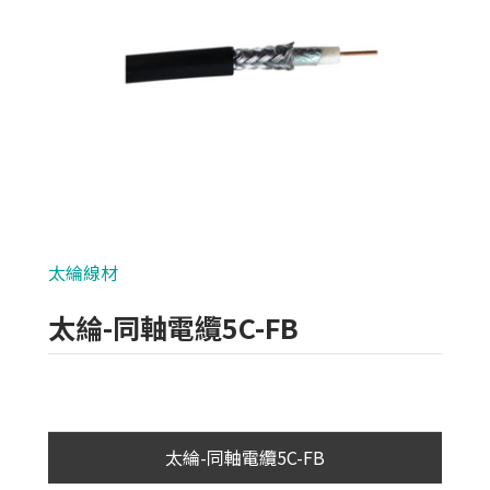
類比700條攝影機
AHD 720P
NVR(主機)
IPCAM(攝影機)
麥克風系列
太綸線材
各式線材
太綸-同軸電纜5C-FB
網路+電源線材
大同線材
華新麗華線材
太綸-同軸電纜5C-FB
太平洋線材