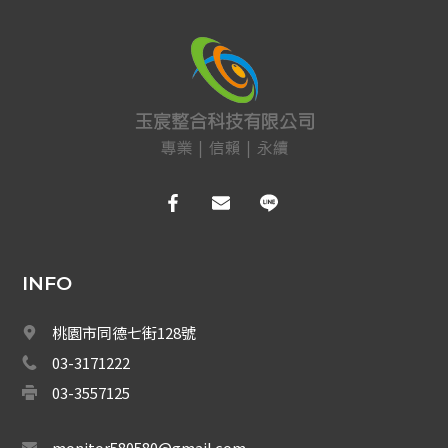
EDIMAX 訊舟
PSTEK 五角
ATEN
保全防盜
共同天線
電話總機
廣播音響
INFO
車道系統
桃園市同德七街128號
大哥大強波器
03-3171222
03-3557125
中央監控 
monitor580580@gmail.com
Fibaro 智能居家