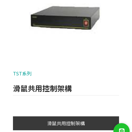
類比700條攝影機
AHD 720P
NVR(主機)
IPCAM(攝影機)
麥克風系列
TST系列
各式線材
滑鼠共用控制架構
光纖設備
耗材/手工具/接頭
支架/迴轉台/立柱
滑鼠共用控制架構
電視螢幕(工程寶)/壁掛架