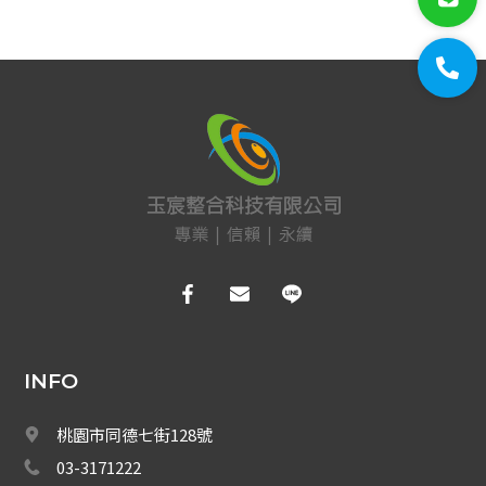
門禁系統
對講機
EDIMAX 訊舟
PSTEK 五角
ATEN
保全防盜
共同天線
電話總機
INFO
廣播音響
桃園市同德七街128號
車道系統
03-3171222