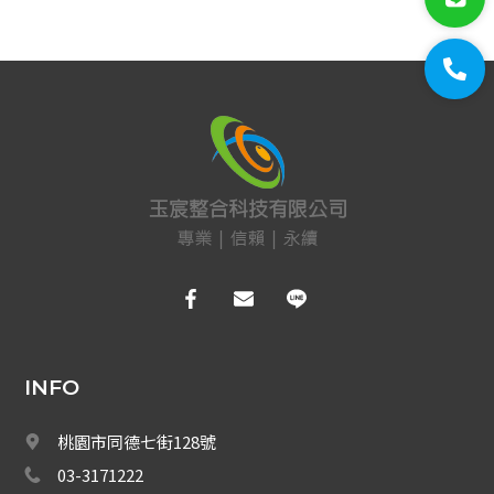
門禁系統
對講機
EDIMAX 訊舟
PSTEK 五角
ATEN
保全防盜
共同天線
電話總機
INFO
廣播音響
桃園市同德七街128號
車道系統
03-3171222