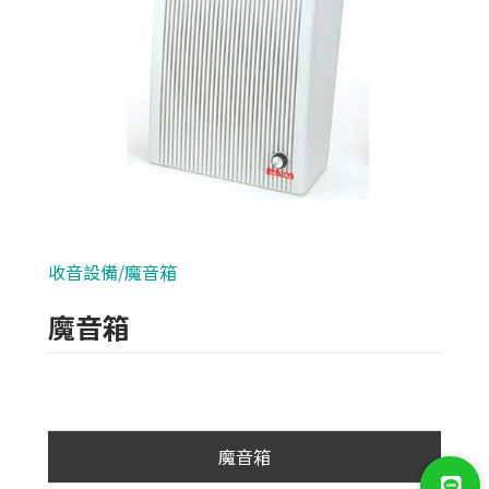
類比700條攝影機
AHD 720P
NVR(主機)
IPCAM(攝影機)
麥克風系列
收音設備/魔音箱
各式線材
魔音箱
光纖設備
耗材/手工具/接頭
支架/迴轉台/立柱
魔音箱
電視螢幕(工程寶)/壁掛架