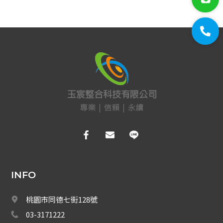
門禁系統
對講機
EDIMAX 訊舟
PSTEK 五角
ATEN
保全防盜
共同天線
電話總機
INFO
廣播音響
桃園市同德七街128號
車道系統
03-3171222