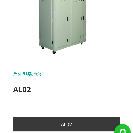
類比700條攝影機
AHD 720P
NVR(主機)
IPCAM(攝影機)
麥克風系列
戶外型基地台
各式線材
AL02
光纖設備
耗材/手工具/接頭
支架/迴轉台/立柱
AL02
電視螢幕(工程寶)/壁掛架